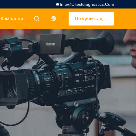
Info@citestdiagnostics.com
 Компании
Получить цитату
描述
描述