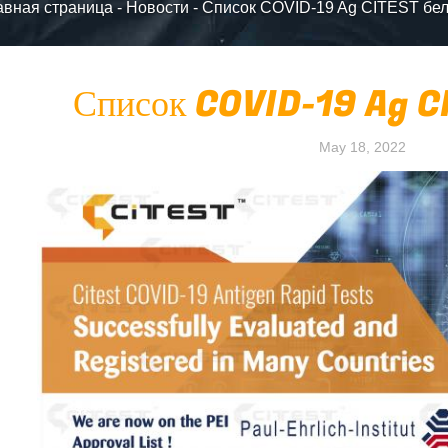
авная страница
-
Новости
-
Список COVID-19 Ag CITEST бе
Список COVID-19 Ag C
May 18, 2022