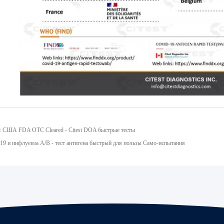
 США FDA OTC Cleared - Citest DOA быстрые тесты
-19 и инфлуенза A/B - тест антигена быстрый для пользы Само-испытания