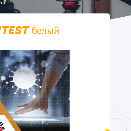
лый
ITEST белый