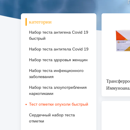
Г
категории
Набор теста антигена Covid 19
быстрый
Набор теста антитела Covid 19
Набор теста здоровья женщин
Набор теста инфекционного
заболевания
Трансфер
Иммуноана
Набор теста злоупотребления
наркотиками
быстрого т
теста быст
Тест отметки опухоли быстрый
Сердечный набор теста
отметки