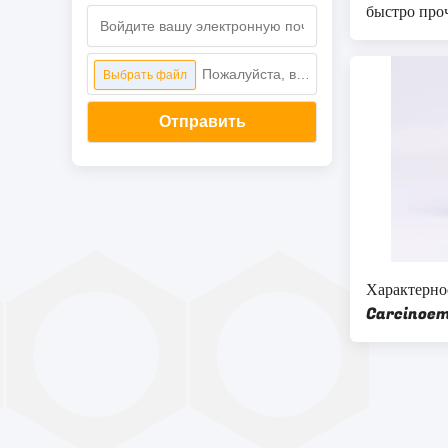
быстро про
теста
Пожалуйста, выберите файл
Выбрать файл
Отправить
Характерно
Carcinoem
опухоли CE