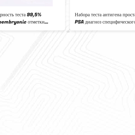
рность теста 99,5%
Набора теста антигена прос
oembryonic отметки
PSA диагноз специфическог
 CEA антигена быстрая
качественный медицинский