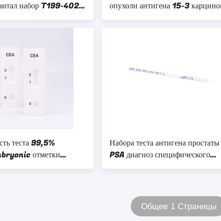
читал набор T199-402
опухоли антигена 15-3 карцин
быстрый удобный быстрый
сть теста 99,5%
Набора теста антигена простаты
bryonic отметки
PSA диагноз специфического
A антигена быстрая
качественный медицинский
Общее 1 Страницы