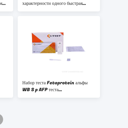
омы
характерности одного быстрая
чтение 10 минут быстро
Набор теста Fetoprotein альфы
WB S p AFP теста
гепатоцеллюлярной отметки
опухоли карциномы быстрый