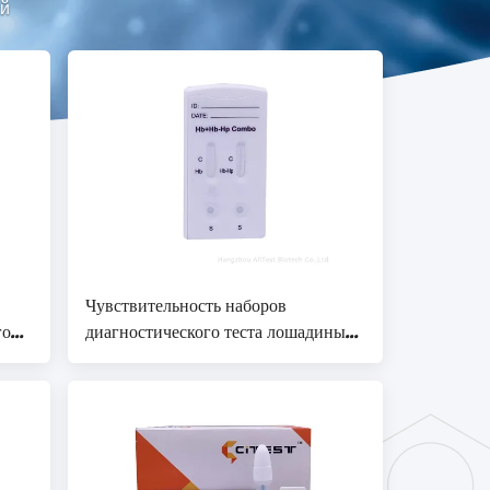
ый
Чувствительность наборов
го
диагностического теста лошадиных
й
сил Hb THPB-625 быстрая точная
трую
высокая