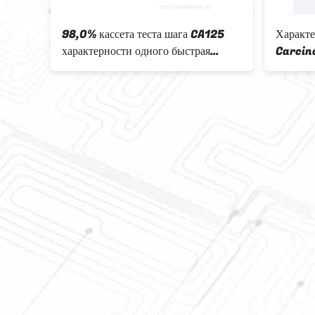
ВАЕТ
98,0% кассета теста шага CA125
Характе
на
характерности одного быстрая
Carcin
жение
чтение 10 минут быстро
опухоли
етки
номы