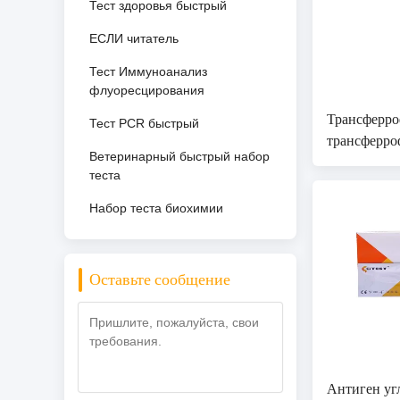
Тест здоровья быстрый
ЕСЛИ читатель
Тест Иммуноанализ
флуоресцирования
Трансфер
Тест PCR быстрый
трансферро
Ветеринарный быстрый набор
теста отме
теста
быстрого к
Набор теста биохимии
Оставьте сообщение
Антиген у