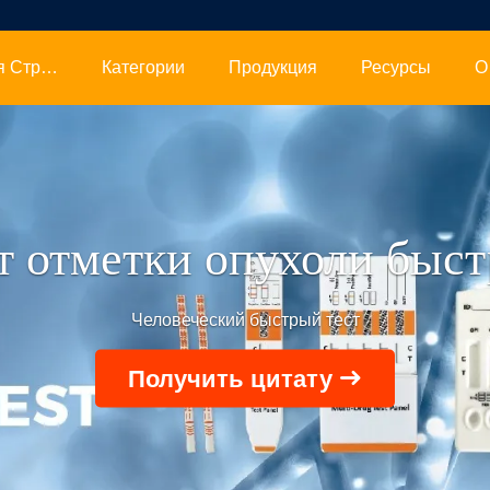
Главная Страница
Категории
Продукция
Ресурсы
О
т отметки опухоли быс
Человеческий быстрый тест
Получить цитату