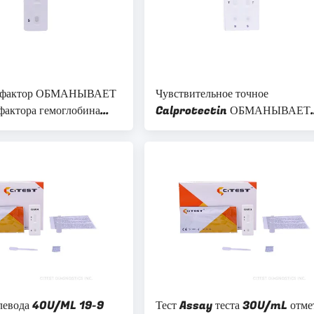
рофактор ОБМАНЫВАЕТ
Чувствительное точное
фактора гемоглобина
Calprotectin ОБМАНЫВАЕТ
тки опухоли обнаружение
быстрый шаг кассеты одного тес
ачественное
устранимый
глевода 40U/ML 19-9
Тест Assay теста 30U/mL отме