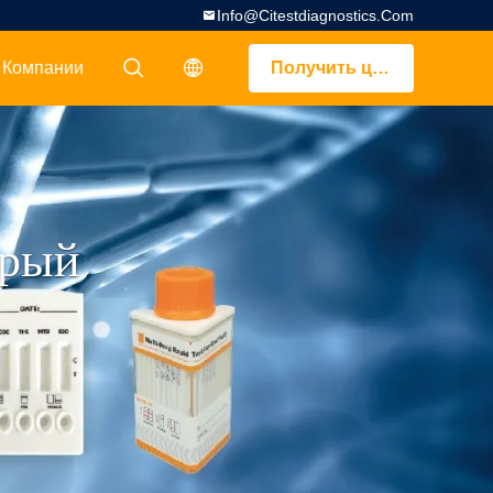
Info@citestdiagnostics.com
 Компании
Получить цитату
描述
描述
трый