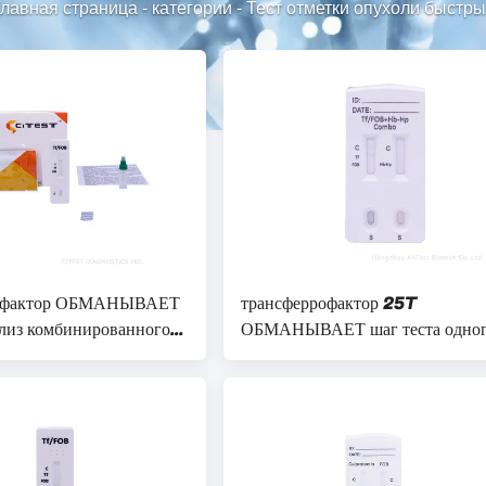
лавная страница
-
категории
-
Тест отметки опухоли быстр
рофактор ОБМАНЫВАЕТ
трансферрофактор 25T
лиз комбинированного
ОБМАНЫВАЕТ шаг теста одно
еста отметки опухоли
отметки опухоли Hb HP быстры
рого хроматографически
для того чтобы обманывать быс
кассету теста