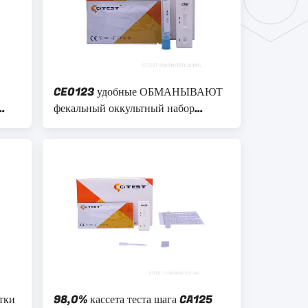
CE0123 удобные ОБМАНЫВАЮТ
фекальный оккультный набор
та
анализа крови для само- теста
тки
98,0% кассета теста шага CA125