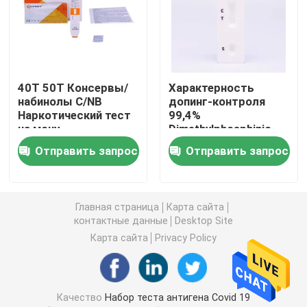
Набор теста инфекционного заболевания
Набор теста злоупотребления наркотиками
40T 50T Консервы/
Характерность
набинолы C/NB
допинг-контроля
Наркотический тест
99,4%
Тест отметки опухоли быстрый
на мочу
Dimethylphosphinic
кисловочная EDDP
Отправить запрос
Отправить запрос
этилендиамина
Сердечный набор теста отметки
Главная страница
Карта сайта
Тест здоровья быстрый
контактные данные
Desktop Site
Карта сайта
Privacy Policy
ЕСЛИ читатель
Тест Иммуноанализ флуоресцирования
Качество
Набор теста антигена Covid 19