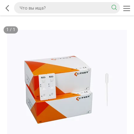
1
/
1