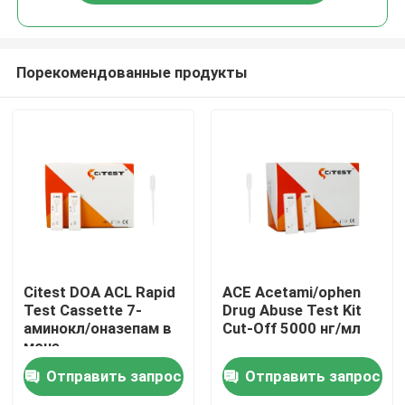
Порекомендованные продукты
Дом
Citest DOA ACL Rapid
ACE Acetami/ophen
Test Cassette 7-
Drug Abuse Test Kit
аминокл/оназепам в
Cut-Off 5000 нг/мл
Продукты
моче
Отправить запрос
Отправить запрос
О нас