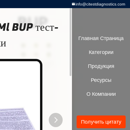
info@citestdiagnostics.com
l BUP тест-
ки
Главная Страница
Категории
Продукция
Ресурсы
О Компании
Получить цитату