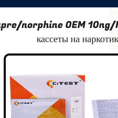
pre/norphine OEM 10ng/M
кассеты на наркоти