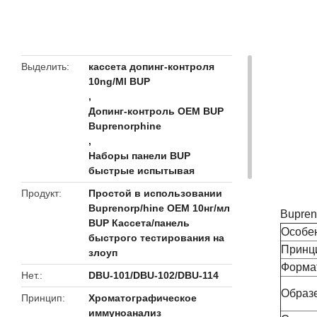
butto
Выделить
кассета допинг-контроля
10ng/Ml BUP
,
Допинг-контроль OEM BUP
Buprenorphine
,
Наборы панели BUP
быстрые испытывая
Продукт
Простой в использовании
Buprenorp/hine OEM 10нг/мл
Bupren
BUP Кассета/панель
Особен
быстрого тестирования на
Принц
злоуп
Форма
Нет.
DBU-101/DBU-102/DBU-114
Образ
Принцип
Хроматографическое
иммуноанализ