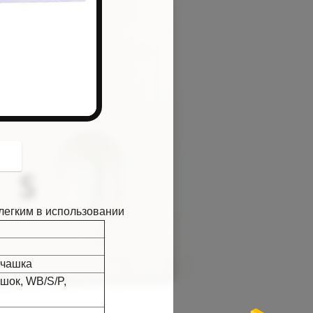
button
с легким в использовании
, чашка
ошок, WB/S/P,