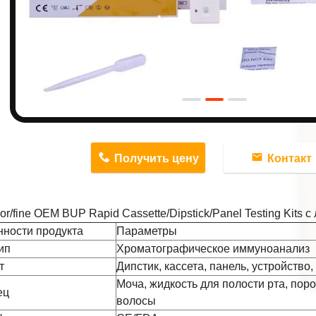
n
Получить цену
Контакт
or/fine OEM BUP Rapid Cassette/Dipstick/Panel Testing Kits 
ности продукта
Параметры
ип
Хроматографическое иммуноанализ
т
Дипстик, кассета, панель, устройство
Моча, жидкость для полости рта, пор
ец
волосы