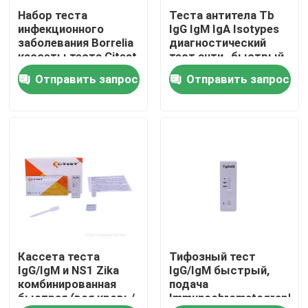
Набор теста
Теста антитела Tb
инфекционного
IgG IgM IgA Isotypes
Путешествие фабрики
заболевания Borrelia
диагностический
кассеты теста Citest
тест анти- быстрый
Lyme IgG IgM
для туберкулеза
Отправить запрос
Отправить запрос
Проверка качества
быстрый
Свяжитесь мы
Новости
Набор теста антигена Covid 19 быстрый
Кассета теста
Тифозный тест
Набор теста антитела Covid 19
IgG/IgM и NS1 Zika
IgG/IgM быстрый,
комбинированная
подача
быстрая (вся кровь/
Immunochromatographic
Набор теста здоровья женщин