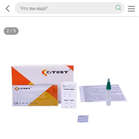
2
/
5