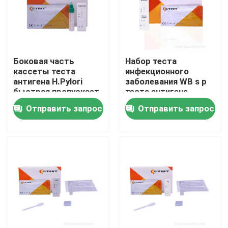
Боковая часть
Набор теста
кассеты теста
инфекционного
антигена H.Pylori
заболевания WB s p
быстрая пропускает
теста антигена
Assays
абортуса бруцеллы
Отправить запрос
Отправить запрос
Immunochromatographic
CE 25T быстрый
Дом
Продукты
О нас